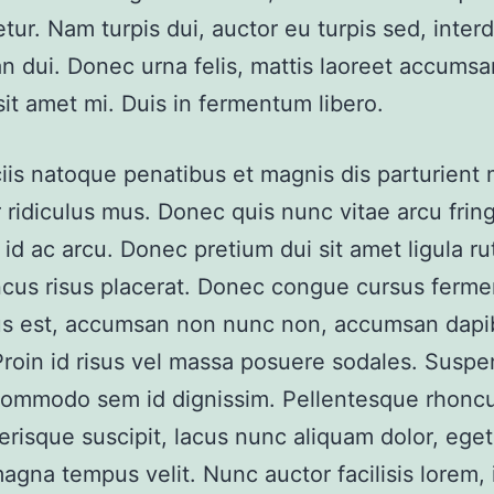
tur. Nam turpis dui, auctor eu turpis sed, inte
 dui. Donec urna felis, mattis laoreet accumsa
it amet mi. Duis in fermentum libero.
is natoque penatibus et magnis dis parturient
 ridiculus mus. Donec quis nunc vitae arcu fring
id ac arcu. Donec pretium dui sit amet ligula ru
cus risus placerat. Donec congue cursus ferm
sus est, accumsan non nunc non, accumsan dapi
roin id risus vel massa posuere sodales. Suspe
ommodo sem id dignissim. Pellentesque rhoncu
erisque suscipit, lacus nunc aliquam dolor, ege
agna tempus velit. Nunc auctor facilisis lorem, 