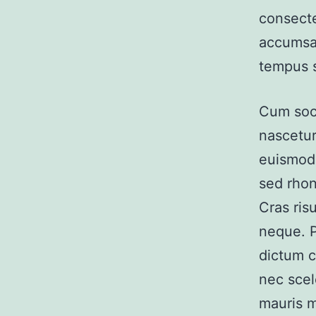
consecte
accumsan
tempus s
Cum soci
nascetur
euismod 
sed rhon
Cras ri
neque. P
dictum c
nec scel
mauris m