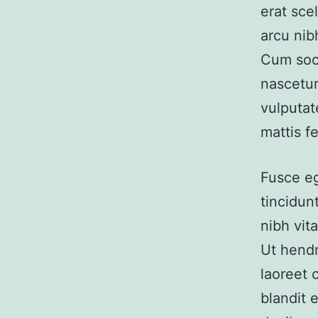
erat sce
arcu nib
Cum soci
nascetur
vulputat
mattis fe
Fusce eg
tincidun
nibh vit
Ut hendr
laoreet c
blandit 