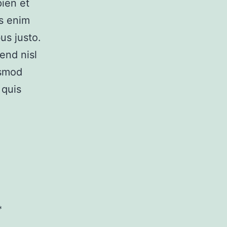
pien et
us enim
us justo.
end nisl
ismod
 quis
*