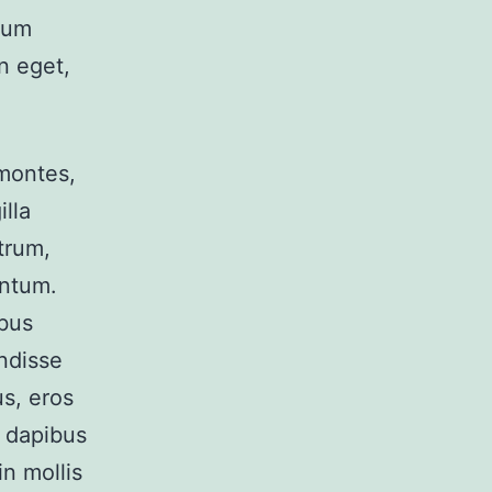
rdum
n eget,
 montes,
illa
trum,
entum.
bus
ndisse
s, eros
t dapibus
in mollis