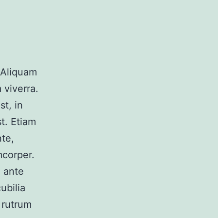
. Aliquam
 viverra.
t, in
t. Etiam
nte,
mcorper.
m ante
ubilia
r rutrum