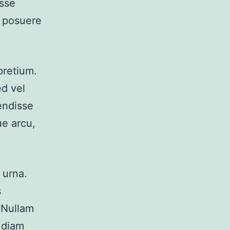
isse
, posuere
pretium.
ed vel
endisse
ue arcu,
 urna.
s
 Nullam
e diam