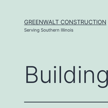
Skip
to
content
GREENWALT CONSTRUCTION
Serving Southern Illinois
Buildin