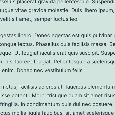
asellus placerat gravida pellentesque. Suspend
augue vitae gravida molestie. Duis libero ipsum
 velit sit amet, semper luctus leo.
egestas libero. Donec egestas est quis pulvinar 
ongue lectus. Phasellus quis facilisis massa. S
que. Ut feugiat iaculis erat quis suscipit. Susp
eu nisi laoreet feugiat. Pellentesque a scelerisq
s enim. Donec nec vestibulum felis.
s metus, facilisis ac eros at, faucibus elementum
sse potenti. Morbi tristique quam sit amet risu
 fringilla. In condimentum quis dui nec posuere.
ectus mollis ligula faucibus, sit amet scelerisqu