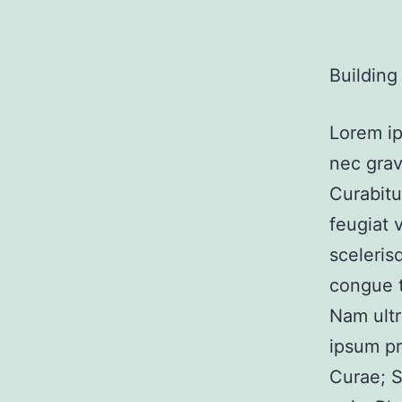
Building
Lorem ip
nec grav
Curabitu
feugiat 
sceleris
congue t
Nam ultr
ipsum pr
Curae; S