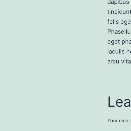
dapibus 
tincidunt
felis eg
Phasellu
eget pha
iaculis 
arcu vita
Lea
Your email