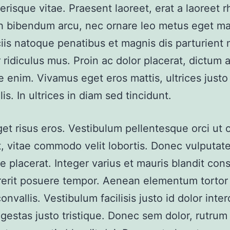
lerisque vitae. Praesent laoreet, erat a laoreet 
h bibendum arcu, nec ornare leo metus eget ma
is natoque penatibus et magnis dis parturient
 ridiculus mus. Proin ac dolor placerat, dictum 
e enim. Vivamus eget eros mattis, ultrices justo
lis. In ultrices in diam sed tincidunt.
et risus eros. Vestibulum pellentesque orci ut o
t, vitae commodo velit lobortis. Donec vulputate 
ae placerat. Integer varius et mauris blandit con
erit posuere tempor. Aenean elementum tortor 
onvallis. Vestibulum facilisis justo id dolor inte
egestas justo tristique. Donec sem dolor, rutrum 