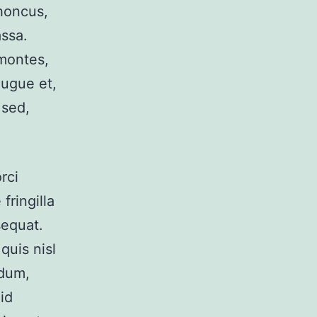
rhoncus,
ssa.
 montes,
augue et,
 sed,
rci
fringilla
sequat.
quis nisl
rdum,
id