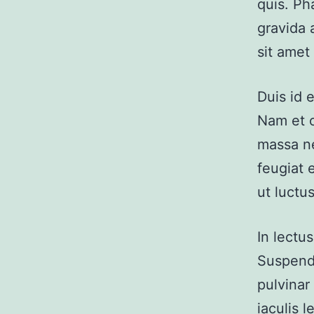
quis. Ph
gravida 
sit amet
Duis id 
Nam et c
massa ne
feugiat 
ut luctu
In lectu
Suspendi
pulvinar
iaculis l